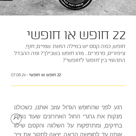
22 חופש או חופשי
חופש, כמה קסם יש במילה הזאת. שמיים, חוף,
ציפורים, פרפרים... מהו חופש בשבילך? ומה ההבדל
התהומי בין 'חופש' ל'חופשי'?
22 חופש או חופשי
07.08.26
רגע לפני שהחופש הגדול עוזב אותנו, כשכולנו
מנקות את גרגרי החול האחרונים שעוד נותרו
בתיקים, ומתרפקות על השלווה והקסם שילוו
אותנו עד לחופשה הבאה, יצאנו לסקור את ציר