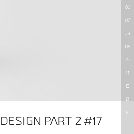
#17 Flower Design Part 2